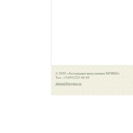
© 2020 «Ассоциация выпускников МГИМО»
Тел.: +7(495)225-40-49
alumni@mgimo.ru