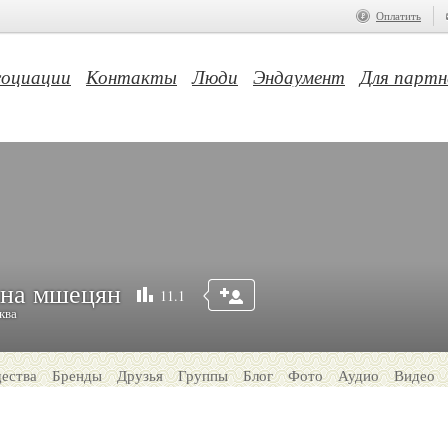
Оплатить
социации
Контакты
Люди
Эндаумент
Для партн
ана мшецян
11.1
ква
ества
Бренды
Друзья
Группы
Блог
Фото
Аудио
Видео