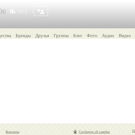
Do
215.2
ества
Бренды
Друзья
Группы
Блог
Фото
Аудио
Видео
П
Контакты
Сообщить об ошибке