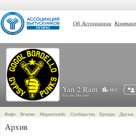
Об Ассоциации
Контак
Yan 2 Rain
19.1
Россия, Москва
Инфо
Резюме
Маркетплейс
Сообщества
Бренды
Друзья
Архив