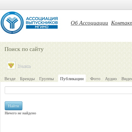
Об Ассоциации
Контак
Поиск по сайту
Удалить
Везде
Бренды
Группы
Публикации
Фото
Аудио
Виде
Найти
Ничего не найдено