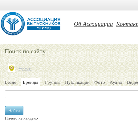
Об Ассоциации
Контак
Поиск по сайту
Удалить
Везде
Бренды
Группы
Публикации
Фото
Аудио
Виде
Найти
Ничего не найдено