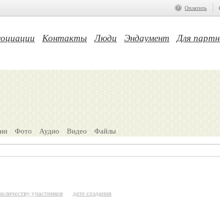
Оплатить
социации
Контакты
Люди
Эндаумент
Для партн
ии
Фото
Аудио
Видео
Файлы
количеству участников
дате создания