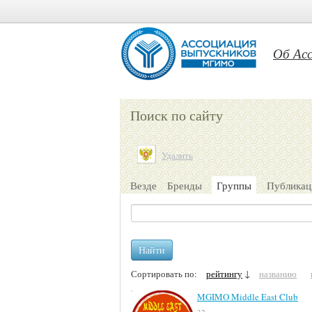
Об Ас
Поиск по сайту
Удалить
Везде
Бренды
Группы
Публикац
Найти
Сортировать по:
рейтингу
↓
названию
MGIMO Middle East Club