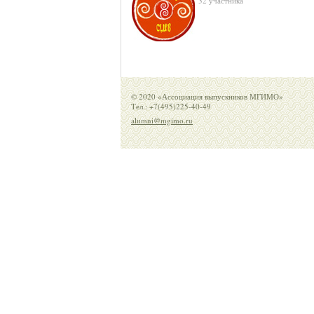
32 участника
© 2020 «Ассоциация выпускников МГИМО»
Тел.: +7(495)225-40-49
alumni@mgimo.ru