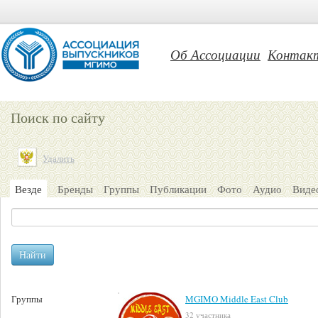
Об Ассоциации
Контак
Поиск по сайту
Удалить
Везде
Бренды
Группы
Публикации
Фото
Аудио
Виде
Найти
Группы
MGIMO Middle East Club
32 участника