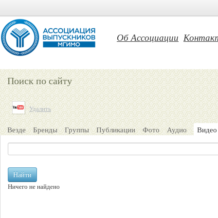
Об Ассоциации
Контак
Поиск по сайту
Удалить
Везде
Бренды
Группы
Публикации
Фото
Аудио
Видео
Найти
Ничего не найдено