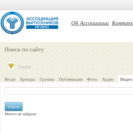
Об Ассоциации
Контак
Поиск по сайту
Удалить
Везде
Бренды
Группы
Публикации
Фото
Аудио
Видео
Найти
Ничего не найдено