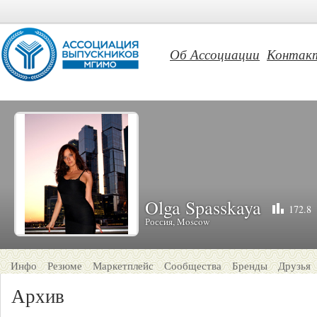
Об Ассоциации
Контак
Olga Spasskaya
172.8
Россия, Moscow
Инфо
Резюме
Маркетплейс
Сообщества
Бренды
Друзья
Архив