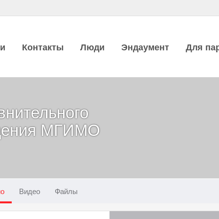
ии
Контакты
Люди
Эндаумент
Для па
внительного
дения МГИМО
ио
Видео
Файлы