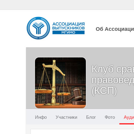
Об Ассоциац
Клуб сра
правове
(КСП)
Инфо
Участники
Блог
Фото
Ауд