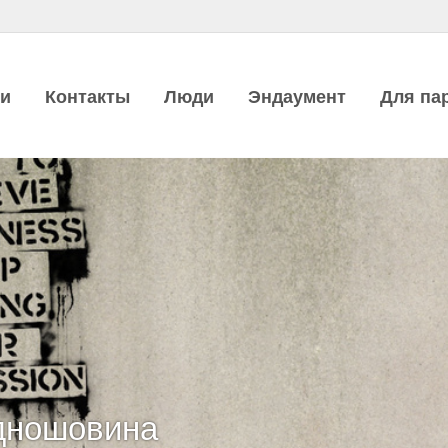
ии
Контакты
Люди
Эндаумент
Для па
дношовина