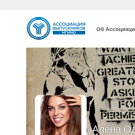
Об Ассоциац
Алена О