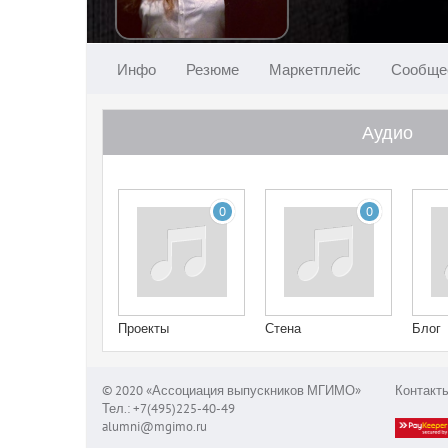
Инфо
Резюме
Маркетплейс
Сообще
Аудио
0
0
Проекты
Стена
Блог
© 2020 «Ассоциация выпускников МГИМО»
Контакт
Тел.: +7(495)225-40-49
alumni@mgimo.ru