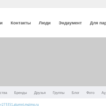
ии
Контакты
Люди
Эндаумент
Для па
ства
Бренды
Друзья
Группы
Блог
Фото
Ау
ser273351.alumni.mgimo.ru