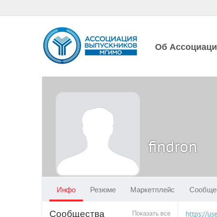
Об Ассоциац
findron
Инфо
Резюме
Маркетплейс
Сообще
Сообщества
Показать все
https://u