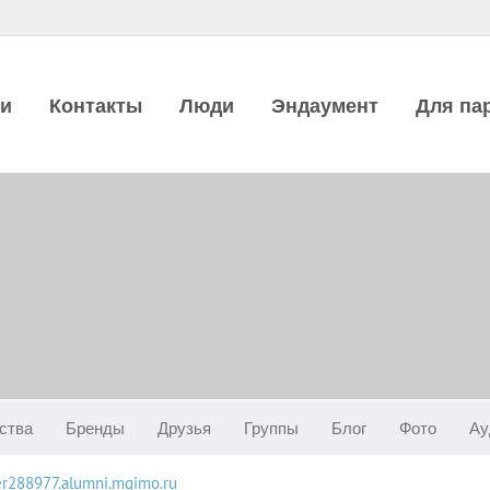
ии
Контакты
Люди
Эндаумент
Для па
ства
Бренды
Друзья
Группы
Блог
Фото
Ау
ser288977.alumni.mgimo.ru