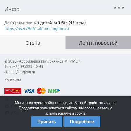
Инфо
Дата рождения:
3 декабря 1982 (43 года)
https://user29661.alumni.mgimo.ru
Стена
Лента новостей
© 2020 «Ассоциация выпускников МГИМО»
Тел.: +7(495)225-40-49
alumni@mgimo.ru
Контакты
Сообщить об ошибке
Мы используем файлы cookie, чтобы сайт работал лучше.
Служба поддержки
Продолжая пользоваться сайтом, вы соглашаетесь с
RSS
использованием cookie.
Принять
Подробнее