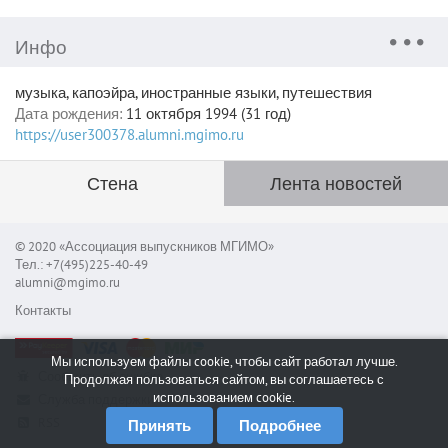
Инфо
музыка, капоэйра, иностранные языки, путешествия
Дата рождения:
11 октября 1994 (31 год)
https://user300378.alumni.mgimo.ru
Стена
Лента новостей
© 2020 «Ассоциация выпускников МГИМО»
Тел.: +7(495)225-40-49
alumni@mgimo.ru
Контакты
Мы используем файлы cookie, чтобы сайт работал лучше.
Сообщить об ошибке
Продолжая пользоваться сайтом, вы соглашаетесь с
использованием cookie.
Служба поддержки
RSS
Принять
Подробнее