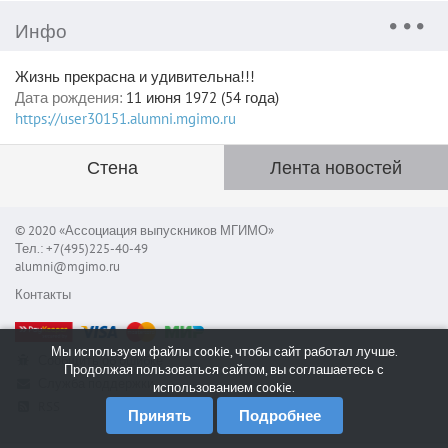
Инфо
Жизнь прекрасна и удивительна!!!
Дата рождения:
11 июня 1972 (54 года)
https://user30151.alumni.mgimo.ru
Стена
Лента новостей
© 2020 «Ассоциация выпускников МГИМО»
Тел.: +7(495)225-40-49
alumni@mgimo.ru
Контакты
Мы используем файлы cookie, чтобы сайт работал лучше.
Сообщить об ошибке
Продолжая пользоваться сайтом, вы соглашаетесь с
Служба поддержки
использованием cookie.
RSS
Принять
Подробнее