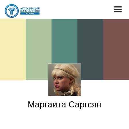
Маргаита Саргсян