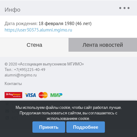
Инфо
Дата рождения:
18 февраля 1980 (46 лет)
https://user30375.alumni.mgimo.ru
Стена
Лента новостей
© 2020 «Ассоциация выпускников МГИМО»
Тел.: +7(495)225-40-49
alumni@mgimo.ru
Контакты
Сообщить об ошибке
Мы используем файлы cookie, чтобы сайт работал лучше.
Служба поддержки
Продолжая пользоваться сайтом, вы соглашаетесь с
RSS
использованием cookie.
Принять
Подробнее