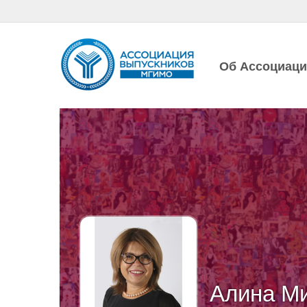
Об Ассоциац
Алина М