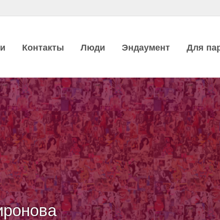
ии
Контакты
Люди
Эндаумент
Для па
иронова