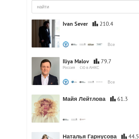
Ivan Sever
210.4
Все
Iliya Malov
79.7
Россия
CIO в АНКС
Все
Майя Лейтлова
61.3
Наталья Гарнусова
44.5