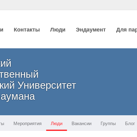
ии
Контакты
Люди
Эндаумент
Для па
кий
ственный
кий Университет
 Баумана
ты
Мероприятия
Люди
Вакансии
Группы
Блог