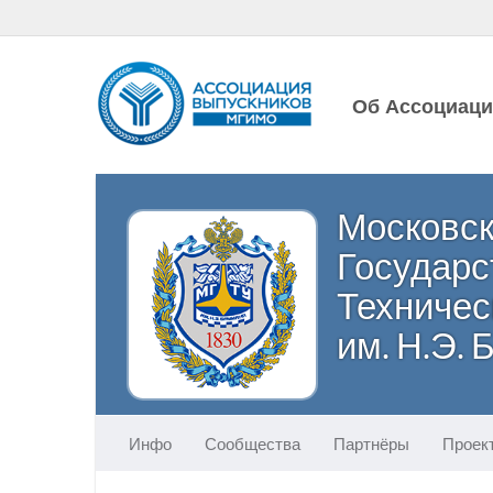
Об Ассоциац
Московс
Государ
Техничес
им. Н.Э.
Инфо
Сообщества
Партнёры
Проек