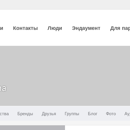
ии
Контакты
Люди
Эндаумент
Для па
na
ства
Бренды
Друзья
Группы
Блог
Фото
Ау