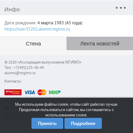
Инфо
Дата рождения:
4 марта 1983 (43 года)
https://user35202.alumni.mgimo.ru
Стена
Лента новостей
© 2020 «Ассоциация выпускников МГИМО»
Тел.: +7(495)225-40-49
alumni@mgimo.ru
Контакты
Сообщить об ошибке
Мы используем файлы cookie, чтобы сайт работал лучше.
Служба поддержки
Продолжая пользоваться сайтом, вы соглашаетесь с
RSS
использованием cookie.
Принять
Подробнее