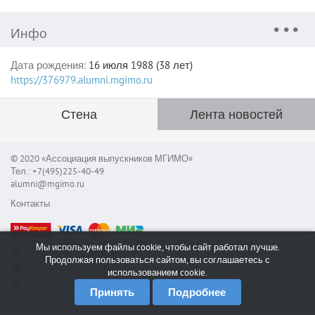
Инфо
Дата рождения:
16 июля 1988 (38 лет)
https://376979.alumni.mgimo.ru
Стена
Лента новостей
© 2020 «Ассоциация выпускников МГИМО»
Тел.: +7(495)225-40-49
alumni@mgimo.ru
Контакты
Мы используем файлы cookie, чтобы сайт работал лучше.
Сообщить об ошибке
Продолжая пользоваться сайтом, вы соглашаетесь с
Служба поддержки
использованием cookie.
RSS
Принять
Подробнее