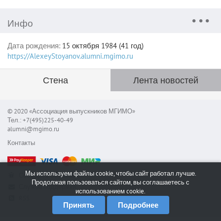
Инфо
Дата рождения:
15 октября 1984 (41 год)
https://AlexeyStoyanov.alumni.mgimo.ru
Стена
Лента новостей
© 2020 «Ассоциация выпускников МГИМО»
Тел.: +7(495)225-40-49
alumni@mgimo.ru
Контакты
Мы используем файлы cookie, чтобы сайт работал лучше.
Сообщить об ошибке
Продолжая пользоваться сайтом, вы соглашаетесь с
Служба поддержки
использованием cookie.
RSS
Принять
Подробнее