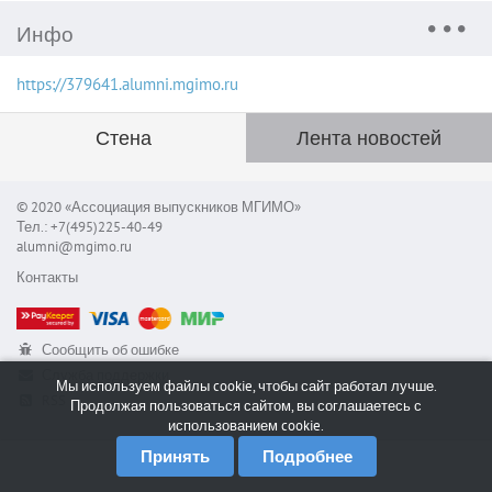
Инфо
https://379641.alumni.mgimo.ru
Стена
Лента новостей
© 2020 «Ассоциация выпускников МГИМО»
Тел.: +7(495)225-40-49
alumni@mgimo.ru
Контакты
Сообщить об ошибке
Служба поддержки
Мы используем файлы cookie, чтобы сайт работал лучше.
RSS
Продолжая пользоваться сайтом, вы соглашаетесь с
использованием cookie.
Принять
Подробнее