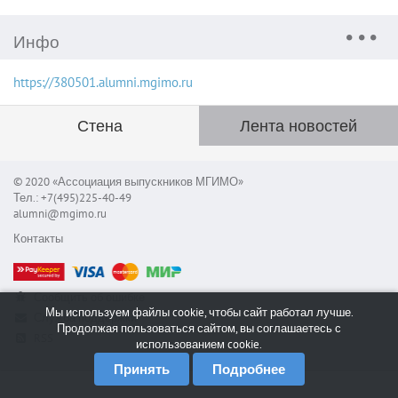
Инфо
https://380501.alumni.mgimo.ru
Стена
Лента новостей
© 2020 «Ассоциация выпускников МГИМО»
Тел.: +7(495)225-40-49
alumni@mgimo.ru
Контакты
Сообщить об ошибке
Мы используем файлы cookie, чтобы сайт работал лучше.
Служба поддержки
Продолжая пользоваться сайтом, вы соглашаетесь с
RSS
использованием cookie.
Принять
Подробнее