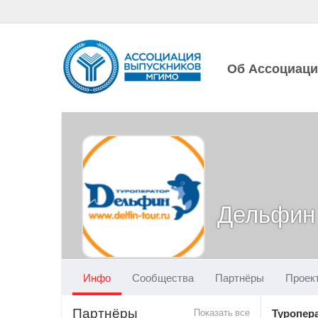
Об Ассоциац
Дельфин
Инфо
Сообщества
Партнёры
Проек
Партнёры
Показать все
Туропер