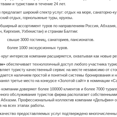
твами и туристами в течение 24 лет.
 предлагает широкий спектр услуг: отдых на море, санаторно-к
тский отдых, горнолыжные туры, круизы.
обширный ассортимент туров по направлениям Россия, Абхазия,
н, Киргизия, Узбекистан) и странам Балтии:
 свыше 3000 гостиниц, санаториев, пансионатов.
 более 1000 экскурсионных туров.
 круг интересов компании расширяется, охватывая как новые ре
ин»
обеспечивает технологичный доступ любого участника турис
вляет туристу качественный сервис на месте независимо от сто
дается наличием простой и понятной системы бронирования и н
занял третье место на конкурсе «Золотой сайт» в номинации «Са
 компании доверяют более 100000 клиентов и более 7000 тураге
нного обслуживания туристов фирма располагает собственными
в Абхазии. Профессиональный коллектив компании «Дельфин» о
в на всех этапах работы.
качество предоставляемых услуг подтверждено многочисленным