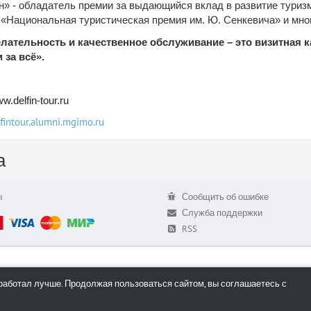
» - обладатель премии за выдающийся вклад в развитие туриз
 «Национальная туристическая премия им. Ю. Сенкевича» и мног
ательность и качественное обслуживание – это визитная к
 за всё».
w.delfin-tour.ru
lfintour.alumni.mgimo.ru
а
ы
Сообщить об ошибке
Служба поддержки
RSS
работал лучше. Продолжая пользоваться сайтом, вы соглашаетесь с