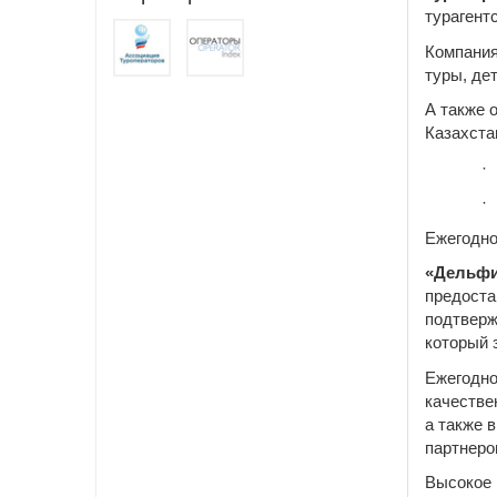
турагентс
Компания
туры, де
А также 
Казахста
·
·
Ежегодно
«Дельф
предоста
подтверж
который 
Ежегодно
качестве
а также 
партнеро
Высокое 