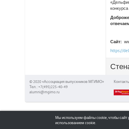
«Дельфин
конкурса
Доброжел
отвечаем
Сайт:
ww
https://de
Стен
© 2020 «Ассоциация выпускников МГИМО»
Контакт
Тел.: +7(495)225-40-49
alumni@mgimo.ru
Мы используем файлы cookie, чтобы сайт 
использованием cookie.