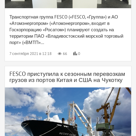
Транспортная группа FESCO («FESCO, «Группа») и АО
«Атомэнергопром» («Атомэнергопром», входит в
Госкорпорацию «Росатом») планируют создать на
территории ПАО «Владивостокский морской торговый
порт» («ВМТП»...
7 сентября 2021 в 12:18
66
0
FESCO приступила к сезонным перевозкам
грузов из портов Китая и США на Чукотку