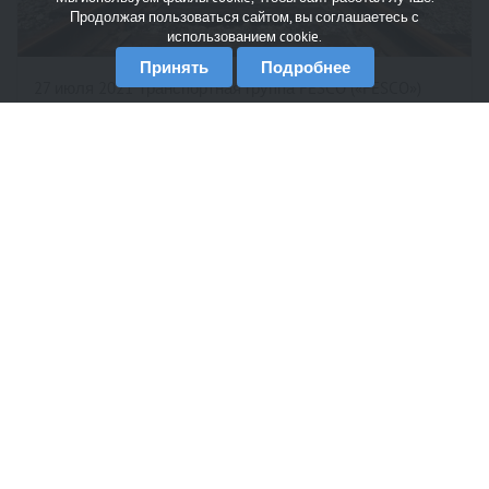
Продолжая пользоваться сайтом, вы соглашаетесь с
использованием cookie.
Принять
Подробнее
27 июля 2021 Транспортная группа FESCO («FESCO»)
осуществила первую интермодальную отправку
контейнеров с обувью из портов Китая в Краснодар
через «Владивостокский морской торговый порт»
(ВМТП...
27 июля 2021 в 12:14
45
0
FESCO отмечает 30-летие работы
регулярного сервиса FESCO Korea Express