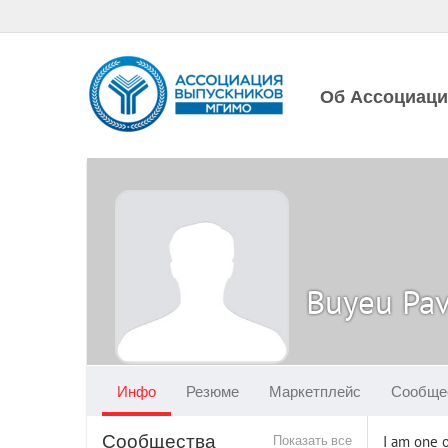
Об Ассоциац
Buyeu Pav
Инфо
Резюме
Маркетплейс
Сообще
Сообщества
Показать все
I am one o