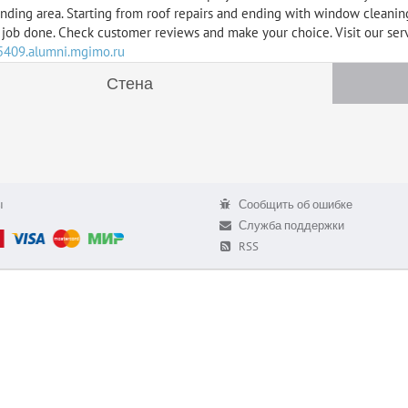
nding area. Starting from roof repairs and ending with window cleanin
 job done. Check customer reviews and make your choice. Visit our servi
85409.alumni.mgimo.ru
Стена
ы
Сообщить об ошибке
Служба поддержки
RSS