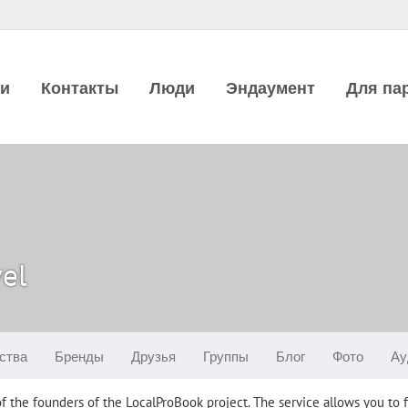
ии
Контакты
Люди
Эндаумент
Для па
el
ства
Бренды
Друзья
Группы
Блог
Фото
Ау
f the founders of the LocalProBook project. The service allows you to 