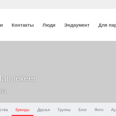
ии
Контакты
Люди
Эндаумент
Для па
Мавлекеев
ква
ства
Бренды
Друзья
Группы
Блог
Фото
Ау