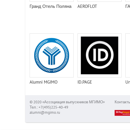
Гранд Отель Поляна
AEROFLOT
Г
Alumni MGIMO
ID.PAGE
Un
© 2020 «Ассоциация выпускников МГИМО»
Контакт
Тел.: +7(495)225-40-49
alumni@mgimo.ru