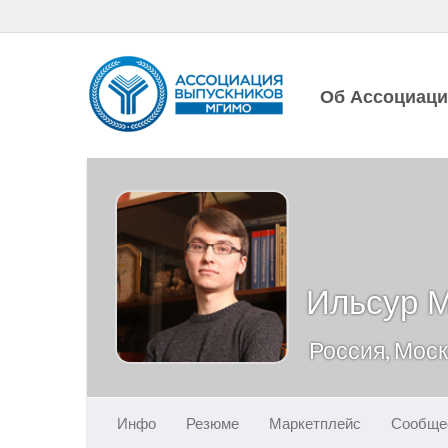
Об Ассоциац
Ильсур 
Россия, Мос
Инфо
Резюме
Маркетплейс
Сообще