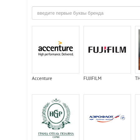
Accenture
FUJIFILM
TH