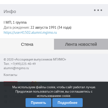
Инфо
I МП, 1 группа
Дата рождения:
22 августа 1991 (34 года)
https://user41502.alumni.mgimo.ru
Стена
Лента новостей
© 2020 «Ассоциация выпускников МГИМО»
Тел.: +7(495)225-40-49
alumni@mgimo.ru
Контакты
Мы используем файлы cookie, чтобы сайт работал лучше.
Сообщить об ошибке
Продолжая пользоваться сайтом, вы соглашаетесь с
использованием cookie.
Служба поддержки
RSS
Принять
Подробнее