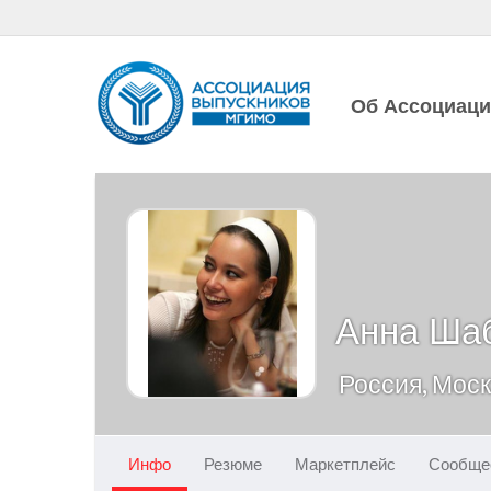
Об Ассоциац
Анна Ша
Россия, Мос
Инфо
Резюме
Маркетплейс
Сообще