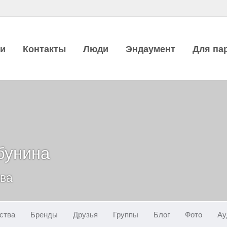
ии
Контакты
Люди
Эндаумент
Для па
бунина
ква
ства
Бренды
Друзья
Группы
Блог
Фото
Ау