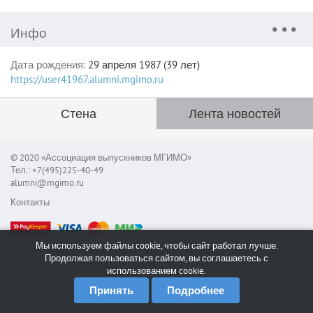
Инфо
Дата рождения:
29 апреля 1987 (39 лет)
https://user41967.alumni.mgimo.ru
Стена
Лента новостей
© 2020 «Ассоциация выпускников МГИМО»
Тел.: +7(495)225-40-49
alumni@mgimo.ru
Контакты
Мы используем файлы cookie, чтобы сайт работал лучше.
Сообщить об ошибке
Продолжая пользоваться сайтом, вы соглашаетесь с
Служба поддержки
использованием cookie.
RSS
Принять
Подробнее