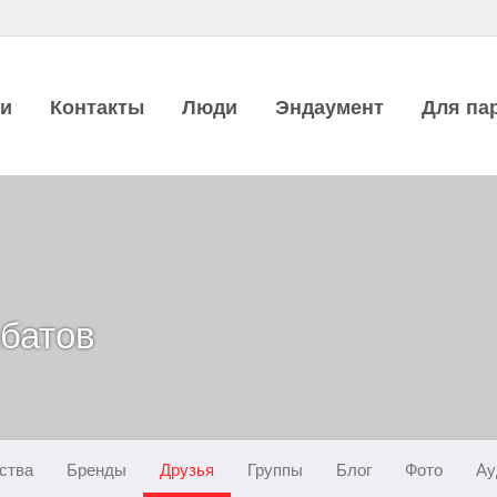
ии
Контакты
Люди
Эндаумент
Для па
батов
ства
Бренды
Друзья
Группы
Блог
Фото
Ау