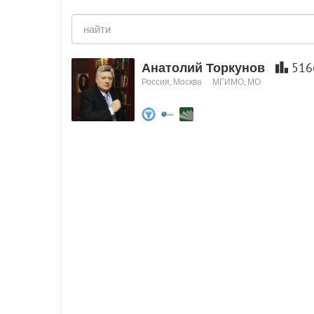
Анатолий Торкунов
516
Россия, Москва
МГИМО, МО