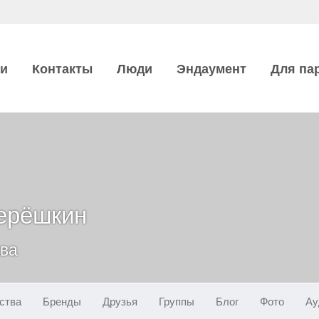
ии
Контакты
Люди
Эндаумент
Для па
ерёшкин
ква
ства
Бренды
Друзья
Группы
Блог
Фото
Ау