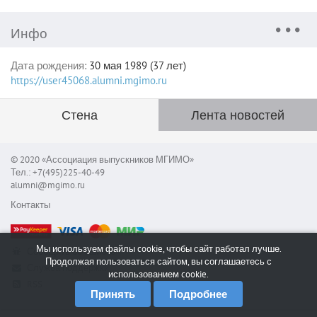
Инфо
Дата рождения:
30 мая 1989 (37 лет)
https://user45068.alumni.mgimo.ru
Стена
Лента новостей
© 2020 «Ассоциация выпускников МГИМО»
Тел.: +7(495)225-40-49
alumni@mgimo.ru
Контакты
Мы используем файлы cookie, чтобы сайт работал лучше.
Сообщить об ошибке
Продолжая пользоваться сайтом, вы соглашаетесь с
Служба поддержки
использованием cookie.
RSS
Принять
Подробнее