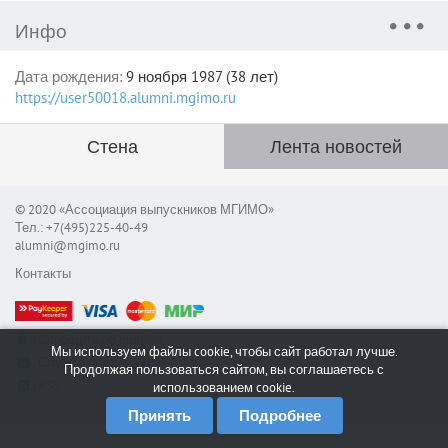
Инфо
Дата рождения:
9 ноября 1987 (38 лет)
https://user50018.alumni.mgimo.ru
Стена
Лента новостей
© 2020 «Ассоциация выпускников МГИМО»
Тел.: +7(495)225-40-49
alumni@mgimo.ru
Контакты
Сообщить об ошибке
Мы используем файлы cookie, чтобы сайт работал лучше.
Служба поддержки
Продолжая пользоваться сайтом, вы соглашаетесь с
RSS
использованием cookie.
Принять
Подробнее