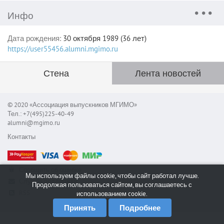
Инфо
Дата рождения:
30 октября 1989 (36 лет)
https://user55456.alumni.mgimo.ru
Стена
Лента новостей
© 2020 «Ассоциация выпускников МГИМО»
Тел.: +7(495)225-40-49
alumni@mgimo.ru
Контакты
Сообщить об ошибке
Мы используем файлы cookie, чтобы сайт работал лучше.
Служба поддержки
Продолжая пользоваться сайтом, вы соглашаетесь с
RSS
использованием cookie.
Принять
Подробнее