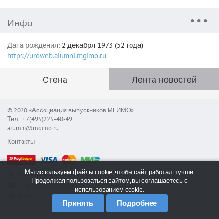
Инфо
Дата рождения:
2 декабря 1973 (52 года)
https://uroweb.alumni.mgimo.ru
Стена
Лента новостей
© 2020 «Ассоциация выпускников МГИМО»
Тел.: +7(495)225-40-49
alumni@mgimo.ru
Контакты
Мы используем файлы cookie, чтобы сайт работал лучше.
Сообщить об ошибке
Продолжая пользоваться сайтом, вы соглашаетесь с
Служба поддержки
использованием cookie.
RSS
Принять
Подробнее