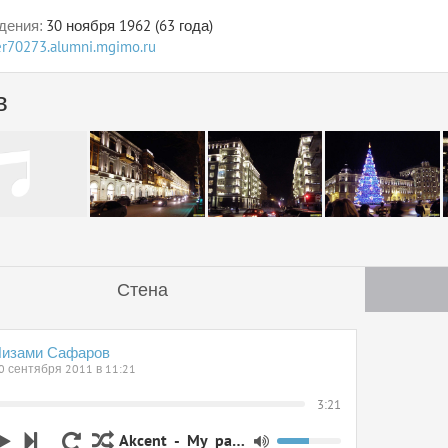
дения:
30 ноября 1962 (63 года)
ser70273.alumni.mgimo.ru
в
Стена
изами Сафаров
0 сентября 2011 в 11:21
3:21
Akcent_-_My_passion_(Original_Chillout_version)_