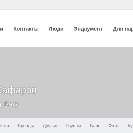
ии
Контакты
Люди
Эндаумент
Для па
Сафаров
, Баку
ства
Бренды
Друзья
Группы
Блог
Фото
Ау