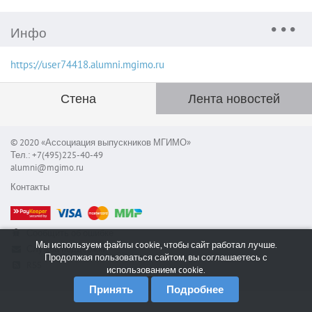
Инфо
https://user74418.alumni.mgimo.ru
Стена
Лента новостей
© 2020 «Ассоциация выпускников МГИМО»
Тел.: +7(495)225-40-49
alumni@mgimo.ru
Контакты
Сообщить об ошибке
Мы используем файлы cookie, чтобы сайт работал лучше.
Служба поддержки
Продолжая пользоваться сайтом, вы соглашаетесь с
RSS
использованием cookie.
Принять
Подробнее