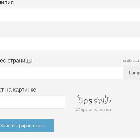
илия
я
ес страницы
не обяза
.bump
ст на картинке
другая картинка
Зарегистрироваться