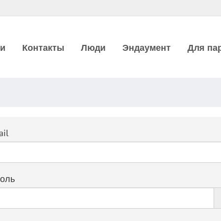
ии
Контакты
Люди
Эндаумент
Для па
il
оль