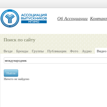
Об Ассоциации
Контак
Поиск по сайту
Везде
Бренды
Группы
Публикации
Фото
Аудио
Видео
Найти
Ничего не найдено