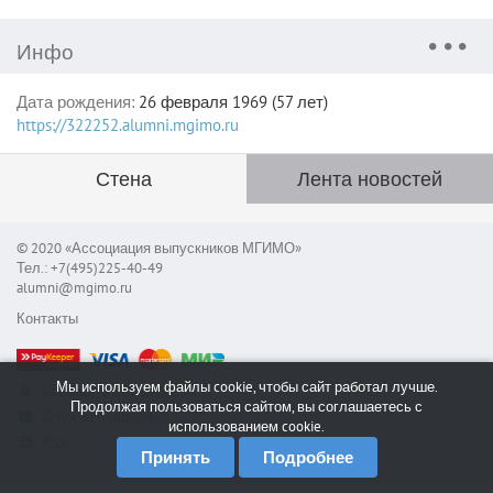
Инфо
Дата рождения:
26 февраля 1969 (57 лет)
https://322252.alumni.mgimo.ru
Стена
Лента новостей
© 2020 «Ассоциация выпускников МГИМО»
Тел.: +7(495)225-40-49
alumni@mgimo.ru
Контакты
Мы используем файлы cookie, чтобы сайт работал лучше.
Сообщить об ошибке
Продолжая пользоваться сайтом, вы соглашаетесь с
Служба поддержки
использованием cookie.
RSS
Принять
Подробнее