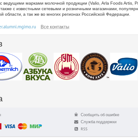
с ведущими марками молочной продукции (Valio, Arla Foods Artis, 
а также с известными сетевыми и розничными магазинами‚ популяр
й области‚ а так же во многих регионах Российской Федерации.
er.alumni.mgimo.ru
Все контакты
в
а
ы
Сообщить об ошибке
Служба поддержки
RSS