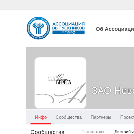
Об Ассоциац
ЗАО Невс
Инфо
Сообщества
Партнёры
Проек
Сообщества
Показать все
Дистрибь