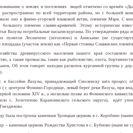
поминание о землях и поселениях людей отмечено со времён «Дьяк
е распространено по всей территории района, но с большей кон
жало оно к финно-угорской языковой ветви, племени Мэри. С конц
е большого племени славян-кривичей. Этому исторически изве
стья Вазузы погребальные насыпи-курганы. По утверждению ряда и
ых пунктов Лесничено (затоплено) и Анисьино (не существует
 площадка (участок земли) как «Первая стоянка Славянских племён
озяйства древнерусского населения нашего края составляло з
тво, а также промыслы, такие как рыболовство, охота, бортничество
ынок. Об этом говорят находки раскопок курганной группы у дер.
).
г. в бассейне Вазузы, принадлежащей Смоленску шёл процесс о
 ( с центром Фомино-Городище, левый берег реки Вазуза, при впа
первой половине XIV в., а несколько позже из Фоминского княжеств
коло с. Золотилово Карамзинского сельского округа), идёт уп
Гнездилово.
ду была построена каменная Троицкая церковь в с. Коробино (ныне
ду – каменная церковь Рождества Христова в с. Бубново (ныне не с