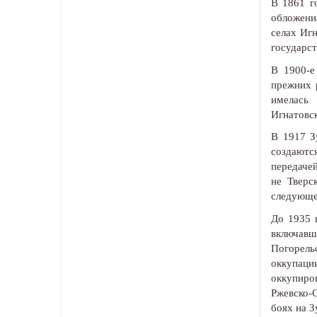
В 1861 г
обложения
селах Игн
государст
В 1900-е
прежних 
имелась 
Игнатовск
В 1917 З
создаютс
передачей
не Тверс
следующе
До 1935 
включавш
Погорель
оккупаци
оккупиро
Ржевско-
боях на З