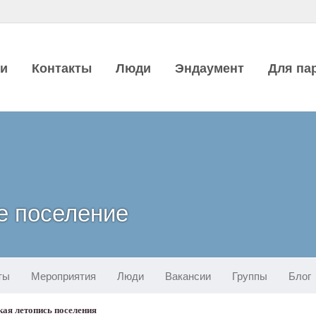
ии
Контакты
Люди
Эндаумент
Для па
е поселение
ты
Мероприятия
Люди
Вакансии
Группы
Блог
кая летопись поселения