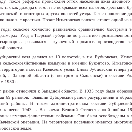
оду после реформы происходил отток населения из-за двойного 
, так как доходы с земли не покрывали всех налогов, крестьяне б
атовской и некоторых других волостей уезда. Такое положение дл
во налоги с крестьян. Позже Игнатовская волость станет одной из 
 годы сельское хозяйство развивалось сравнительно быстрыми 
размерах. Уезд в Тверской губернии по развитию промышленности
сыроварня, развивался кузнечный промысел-производство з
ой волости.
убцовский уезд делился на 19 волостей, в т.ч. Бубновская, Игн
я сельскохозяйственные коммуны в имении Буконтово, Игнатовс
 территории в состав Ржевского уезда. Вновь Зубцовский теперь уже
кой, а Западной области (с центром в Смоленске) в составе Рж
м 1930 г.
г. район относился к Западной области. В 1935 году была образо
ая 69 районов. Бывший Зубцовский район разукрупнили и образо
ский районы. В таком административном составе Зубцовский
и к весне 1943 г. Во время Великой Отечественной войны 19
ваны немецко-фашистскими войсками. Они были освобождены в фе
Сычёвской операции. На территории поселения имеются многочис
убцовской земле.