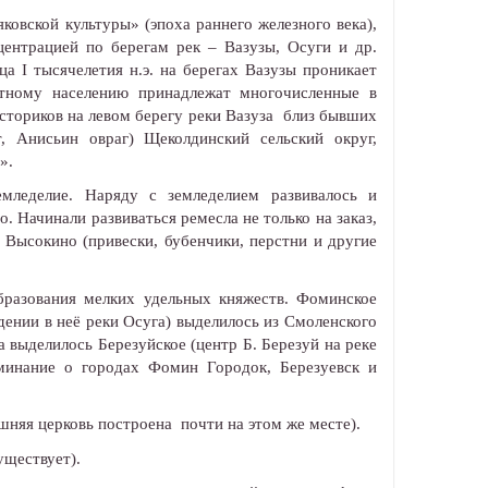
овской культуры» (эпоха раннего железного века),
центрацией по берегам рек – Вазузы, Осуги и др.
а I тысячелетия н.э. на берегах Вазузы проникает
стному населению принадлежат многочисленные в
сториков на левом берегу реки Вазуза близ бывших
, Анисьин овраг) Щеколдинский сельский округ,
».
емледелие. Наряду с земледелием развивалось и
. Начинали развиваться ремесла не только на заказ,
 Высокино (привески, бубенчики, перстни и другие
бразования мелких удельных княжеств. Фоминское
дении в неё реки Осуга) выделилось из Смоленского
а выделилось Березуйское (центр Б. Березуй на реке
оминание о городах Фомин Городок, Березуевск и
шняя церковь построена почти на этом же месте).
уществует).