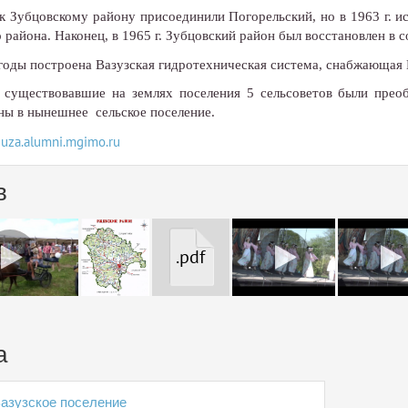
 к Зубцовскому району присоединили Погорельский, но в 1963 г. и
 района. Наконец, в 1965 г. Зубцовский район был восстановлен в 
годы построена Вазузская гидротехническая система, снабжающая 
. существовавшие на землях поселения 5 сельсоветов были преоб
ны в нынешнее сельское поселение.
azuza.alumni.mgimo.ru
в
.pdf
а
азузское поселение