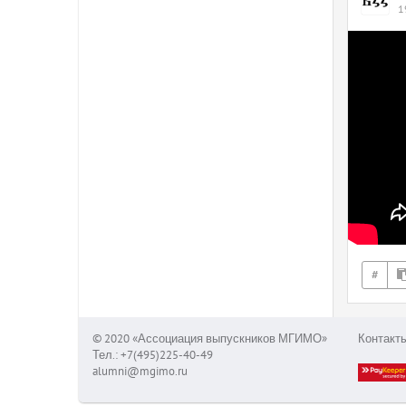
1
#
© 2020 «Ассоциация выпускников МГИМО»
Контакт
Тел.: +7(495)225-40-49
alumni@mgimo.ru