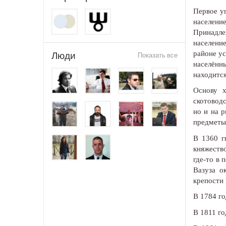
Первое у
населени
Принадле
населени
районе у
Люди
Показать все
населённ
находится
Основу х
скотоводс
но и на р
предметы
В 1360 г
княжество
где-то в 
Вазуза о
крепости 
В 1784 го
В 1811 го