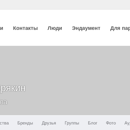
ии
Контакты
Люди
Эндаумент
Для па
рякин
ква
ства
Бренды
Друзья
Группы
Блог
Фото
Ау