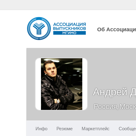
Об Ассоциац
Андрей Д
Россия, Мос
Инфо
Резюме
Маркетплейс
Сообще