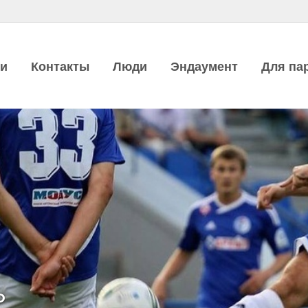
ии
Контакты
Люди
Эндаумент
Для па
Ь