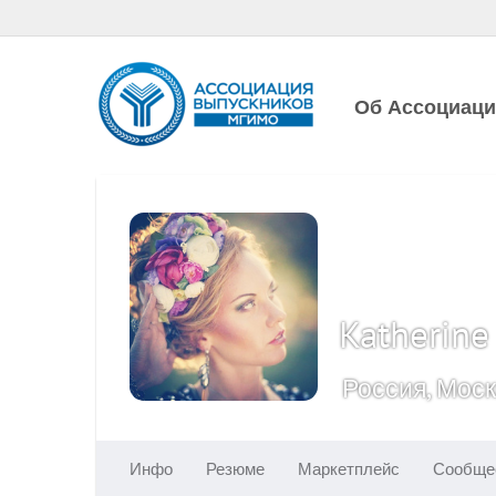
Об Ассоциац
Katherine
Россия, Мос
Инфо
Резюме
Маркетплейс
Сообще