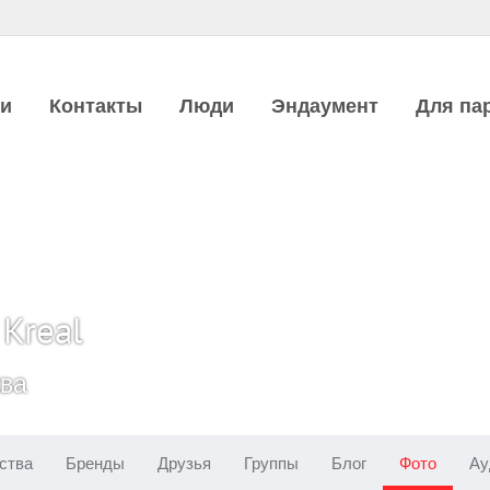
ии
Контакты
Люди
Эндаумент
Для па
 Kreal
ква
ства
Бренды
Друзья
Группы
Блог
Фото
Ау